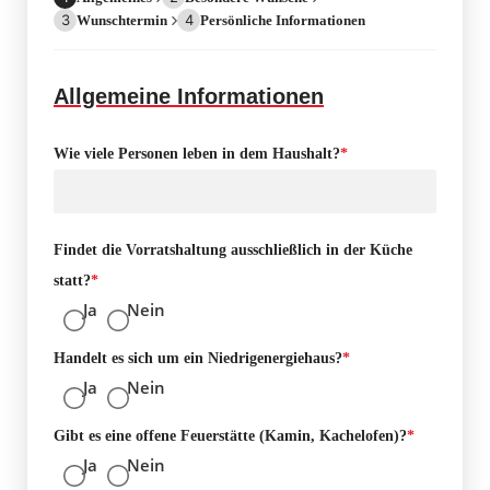
3
4
Wunschtermin
Persönliche Informationen
Allgemeine Informationen
Wie viele Personen leben in dem Haushalt?
*
Findet die Vorratshaltung ausschließlich in der Küche
statt?
*
Ja
Nein
Handelt es sich um ein Niedrigenergiehaus?
*
Ja
Nein
Gibt es eine offene Feuerstätte (Kamin, Kachelofen)?
*
Ja
Nein