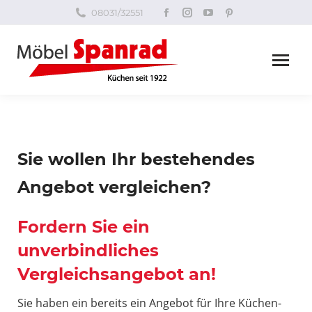
Facebook
Instagram
YouTube
Pinterest
08031/32551
page
page
page
page
opens
opens
opens
opens
in
in
in
in
new
new
new
new
window
window
window
window
Sie wollen Ihr bestehendes
Angebot vergleichen?
Fordern Sie ein
unverbindliches
Vergleichsangebot an!
Sie haben ein bereits ein Angebot für Ihre Küchen-