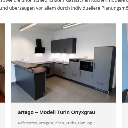
 sowie die unterschiedlichsten klassischen Küchenmodelle
und überzeugen vor allem durch individuellere Planungsmög
artego – Modell Turin Onyxgrau
Referenzen
,
Artego Küchen
,
Küche
,
Planung