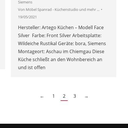
Siemens
Von
Möbel Spanrad - Küchenstudio und mehr ...
19/05/2021
Hersteller: Artego Küchen – Modell Face
Silver Farbe: Front Silver Arbeitsplatte:
Wildeiche Rustikal Geräte: bora, Siemens
Montageort: Aschau im Chiemgau Diese
Küche schließt an den Wohnbereich an
und ist offen
←
1
2
3
→