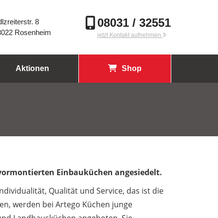
08031 / 32551
lzreiterstr. 8
3022 Rosenheim
jetzt Kontakt aufnehmen
Aktionen
Shop
vormontierten Einbauküchen angesiedelt.
dividualität, Qualität und Service, das ist die
hen, werden bei Artego Küchen junge