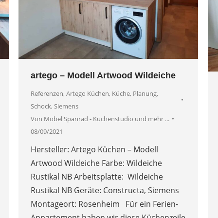
artego – Modell Artwood Wildeiche
Referenzen
,
Artego Küchen
,
Küche
,
Planung
,
Schock
,
Siemens
Von
Möbel Spanrad - Küchenstudio und mehr ...
08/09/2021
Hersteller: Artego Küchen – Modell
Artwood Wildeiche Farbe: Wildeiche
Rustikal NB Arbeitsplatte: Wildeiche
Rustikal NB Geräte: Constructa, Siemens
Montageort: Rosenheim Für ein Ferien-
Appartement haben wir diese Küchenzeile