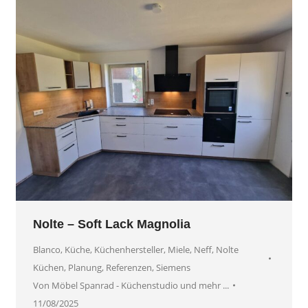
Nolte – Soft Lack Magnolia
Blanco
,
Küche
,
Küchenhersteller
,
Miele
,
Neff
,
Nolte
Küchen
,
Planung
,
Referenzen
,
Siemens
Von
Möbel Spanrad - Küchenstudio und mehr ...
11/08/2025