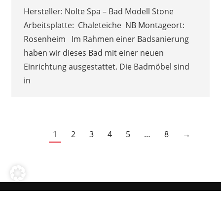
Hersteller: Nolte Spa – Bad Modell Stone
Arbeitsplatte: Chaleteiche NB Montageort:
Rosenheim Im Rahmen einer Badsanierung
haben wir dieses Bad mit einer neuen
Einrichtung ausgestattet. Die Badmöbel sind
in
1
2
3
4
5
…
8
→
Rechtliches
Copyright © 2026 Möbel Spanrad GmbH
Aufbrezelt by
Innsiders Media