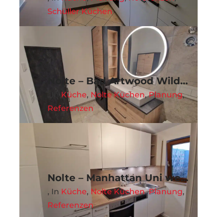
Schüller Küchen
Nolte – Bad Artwood Wildeiche
,
in
Küche
,
Nolte Küchen
,
Planung
,
Referenzen
Nolte – Manhattan Uni weiß
,
in
Küche
,
Nolte Küchen
,
Planung
,
Referenzen