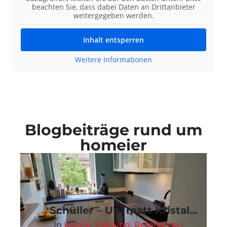
beachten Sie, dass dabei Daten an Drittanbieter
weitergegeben werden.
Inhalt entsperren
Weitere Informationen
Blogbeiträge rund um
homeier
Schüller – Uni matt Kristallgrau
,
in
Küche
,
Planung
,
Referenzen
,