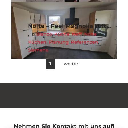
Nolte – Feel Magnolia softmatt
,
in
Blanco
,
Küche
,
Neff
,
Nolte
Küchen
,
Planung
,
Referenzen
,
Siemens
1
weiter
Nehmen Sie Kontakt mit uns auf!