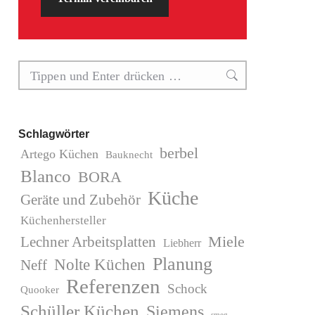
Search:
Schlagwörter
berbel
Artego Küchen
Bauknecht
Blanco
BORA
Küche
Geräte und Zubehör
Küchenhersteller
Miele
Lechner Arbeitsplatten
Liebherr
Planung
Nolte Küchen
Neff
Referenzen
Schock
Quooker
Schüller Küchen
Siemens
smeg