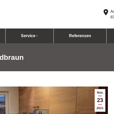
Ad
8
Service
Referenzen
ldbraun
Nov.
23
2021