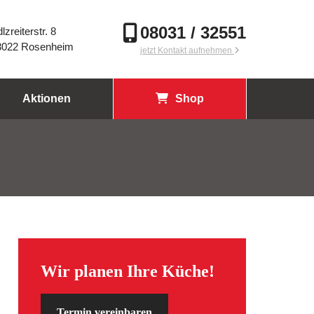
08031 / 32551
lzreiterstr. 8
3022 Rosenheim
jetzt Kontakt aufnehmen
Aktionen
Shop
Wir planen Ihre Küche!
Termin vereinbaren