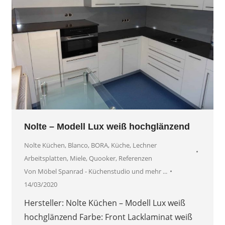
Nolte – Modell Lux weiß hochglänzend
Nolte Küchen
,
Blanco
,
BORA
,
Küche
,
Lechner
Arbeitsplatten
,
Miele
,
Quooker
,
Referenzen
Von
Möbel Spanrad - Küchenstudio und mehr ...
14/03/2020
Hersteller: Nolte Küchen – Modell Lux weiß
hochglänzend Farbe: Front Lacklaminat weiß