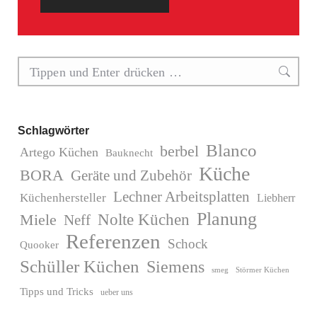
Search:
Schlagwörter
Blanco
berbel
Artego Küchen
Bauknecht
Küche
BORA
Geräte und Zubehör
Lechner Arbeitsplatten
Küchenhersteller
Liebherr
Planung
Miele
Nolte Küchen
Neff
Referenzen
Schock
Quooker
Schüller Küchen
Siemens
Störmer Küchen
smeg
Tipps und Tricks
ueber uns