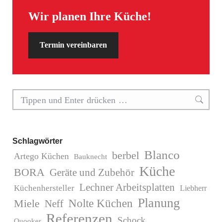
Wir planen Ihre Küche!
Termin vereinbaren
Search:
Schlagwörter
Blanco
berbel
Artego Küchen
Bauknecht
Küche
BORA
Geräte und Zubehör
Lechner Arbeitsplatten
Küchenhersteller
Liebherr
Planung
Miele
Nolte Küchen
Neff
Referenzen
Schock
Quooker