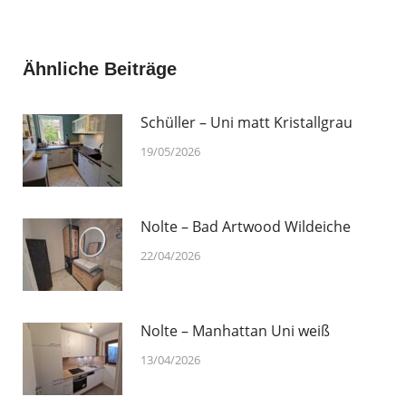
on
on
on
on
Facebook
X
Pinterest
LinkedIn
Ähnliche Beiträge
Schüller – Uni matt Kristallgrau
19/05/2026
Nolte – Bad Artwood Wildeiche
22/04/2026
Nolte – Manhattan Uni weiß
13/04/2026