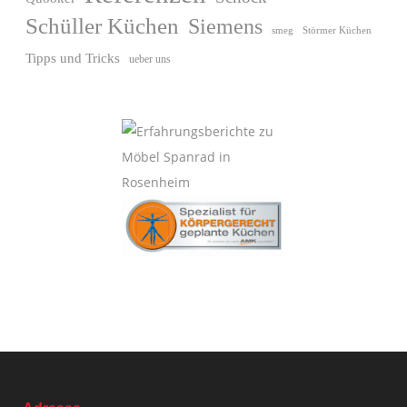
Schüller Küchen
Siemens
Störmer Küchen
smeg
Tipps und Tricks
ueber uns