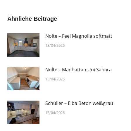
on
on
on
on
Facebook
X
Pinterest
LinkedIn
Ähnliche Beiträge
Nolte – Feel Magnolia softmatt
13/04/2026
Nolte – Manhattan Uni Sahara
13/04/2026
Schüller – Elba Beton weißgrau
13/04/2026