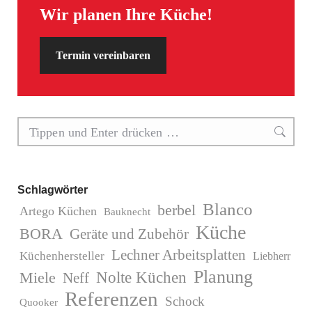
Wir planen Ihre Küche!
Termin vereinbaren
Search:
Schlagwörter
Blanco
berbel
Artego Küchen
Bauknecht
Küche
BORA
Geräte und Zubehör
Lechner Arbeitsplatten
Küchenhersteller
Liebherr
Planung
Miele
Nolte Küchen
Neff
Referenzen
Schock
Quooker