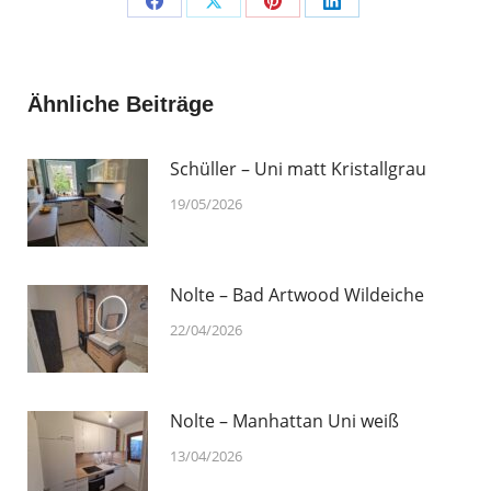
Share
Share
Share
Share
on
on
on
on
Facebook
X
Pinterest
LinkedIn
Ähnliche Beiträge
Schüller – Uni matt Kristallgrau
19/05/2026
Nolte – Bad Artwood Wildeiche
22/04/2026
Nolte – Manhattan Uni weiß
13/04/2026