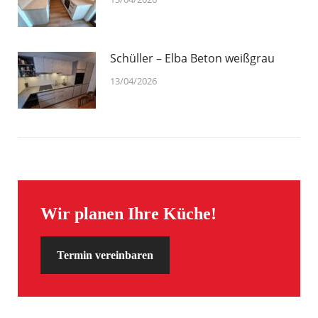
Schüller – Elba Beton weißgrau
13/04/2026
Wir planen Ihre Küche!
Termin vereinbaren