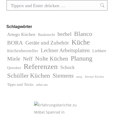
Search:
Schlagwörter
Blanco
berbel
Artego Küchen
Bauknecht
Küche
BORA
Geräte und Zubehör
Lechner Arbeitsplatten
Küchenhersteller
Liebherr
Planung
Miele
Nolte Küchen
Neff
Referenzen
Schock
Quooker
Schüller Küchen
Siemens
Störmer Küchen
smeg
Tipps und Tricks
ueber uns