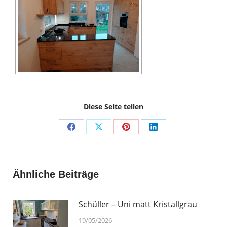
Diese Seite teilen
Share
Share
Share
Share
on
on
on
on
Facebook
X
Pinterest
LinkedIn
Ähnliche Beiträge
Schüller – Uni matt Kristallgrau
19/05/2026