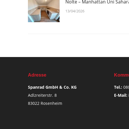
Nolte – Manhattan Uni Sahar
13/04/2026
Adresse
Kommu
Spanrad GmbH & Co. KG
Tel.:
08
Adlzreiterstr. 8
E-Mail:
83022 Rosenheim