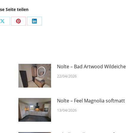
se Seite teilen
Share
Share
Share
on
on
on
ook
X
Pinterest
LinkedIn
Nolte – Bad Artwood Wildeiche
22/04/2026
Nolte – Feel Magnolia softmatt
13/04/2026