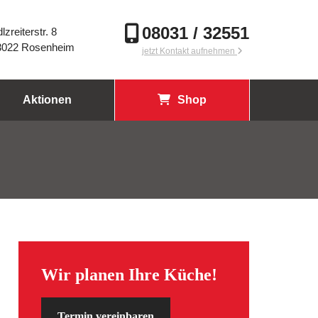
08031 / 32551
lzreiterstr. 8
3022 Rosenheim
jetzt Kontakt aufnehmen
Aktionen
Shop
Wir planen Ihre Küche!
Termin vereinbaren