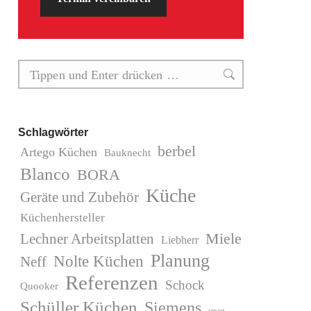
Search:
Schlagwörter
berbel
Artego Küchen
Bauknecht
Blanco
BORA
Küche
Geräte und Zubehör
Küchenhersteller
Miele
Lechner Arbeitsplatten
Liebherr
Planung
Nolte Küchen
Neff
Referenzen
Schock
Quooker
Schüller Küchen
Siemens
smeg