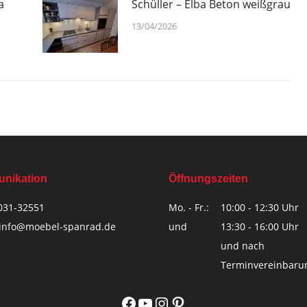
a
Schüller – Elba Beton weißgrau
13/04/2026
nikation
Öffnungszeiten
031-32551
Mo. - Fr.:
10:00 - 12:30 Uhr
info@moebel-spanrad.de
und
13:30 - 16:00 Uhr
und nach
Terminvereinbar
Facebook
YouTube
Instagram
Pinterest