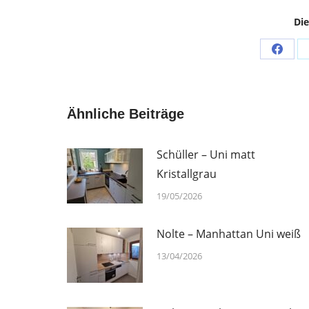
Die
Share
on
Faceb
Ähnliche Beiträge
Schüller – Uni matt
Kristallgrau
19/05/2026
Nolte – Manhattan Uni weiß
13/04/2026