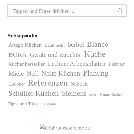
Search:
Schlagwörter
Blanco
berbel
Artego Küchen
Bauknecht
Küche
BORA
Geräte und Zubehör
Lechner Arbeitsplatten
Küchenhersteller
Liebherr
Planung
Miele
Nolte Küchen
Neff
Referenzen
Schock
Quooker
Schüller Küchen
Siemens
Störmer Küchen
smeg
Tipps und Tricks
ueber uns