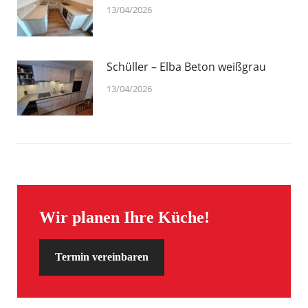
13/04/2026
Schüller – Elba Beton weißgrau
13/04/2026
Wir planen Ihre Küche!
Termin vereinbaren