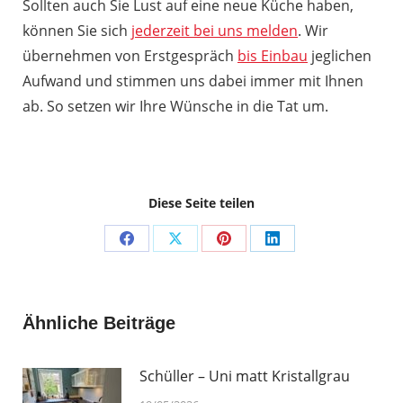
Sollten auch Sie Lust auf eine neue Küche haben,
können Sie sich
jederzeit bei uns melden
. Wir
übernehmen von Erstgespräch
bis Einbau
jeglichen
Aufwand und stimmen uns dabei immer mit Ihnen
ab. So setzen wir Ihre Wünsche in die Tat um.
Diese Seite teilen
Share
Share
Share
Share
on
on
on
on
Facebook
X
Pinterest
LinkedIn
Ähnliche Beiträge
Schüller – Uni matt Kristallgrau