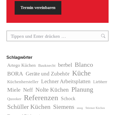
Termin vereinbaren
Search:
Schlagwörter
Blanco
berbel
Artego Küchen
Bauknecht
Küche
BORA
Geräte und Zubehör
Lechner Arbeitsplatten
Küchenhersteller
Liebherr
Planung
Miele
Nolte Küchen
Neff
Referenzen
Schock
Quooker
Schüller Küchen
Siemens
Störmer Küchen
smeg