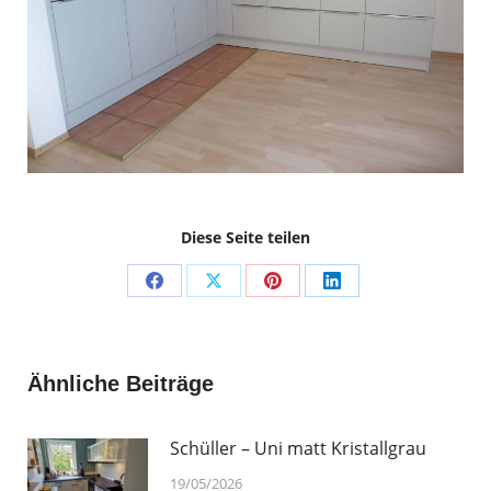
Diese Seite teilen
Share
Share
Share
Share
on
on
on
on
Facebook
X
Pinterest
LinkedIn
Ähnliche Beiträge
Schüller – Uni matt Kristallgrau
19/05/2026