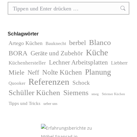
Search:
Schlagwörter
Blanco
berbel
Artego Küchen
Bauknecht
Küche
BORA
Geräte und Zubehör
Lechner Arbeitsplatten
Küchenhersteller
Liebherr
Planung
Miele
Nolte Küchen
Neff
Referenzen
Schock
Quooker
Schüller Küchen
Siemens
Störmer Küchen
smeg
Tipps und Tricks
ueber uns