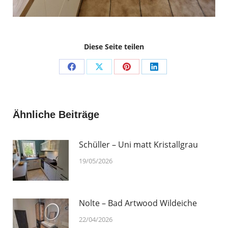
Diese Seite teilen
Share
Share
Share
Share
on
on
on
on
Facebook
X
Pinterest
LinkedIn
Ähnliche Beiträge
Schüller – Uni matt Kristallgrau
19/05/2026
Nolte – Bad Artwood Wildeiche
22/04/2026