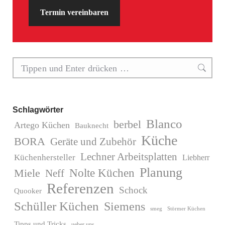
Termin vereinbaren
Search:
Schlagwörter
Blanco
berbel
Artego Küchen
Bauknecht
Küche
BORA
Geräte und Zubehör
Lechner Arbeitsplatten
Küchenhersteller
Liebherr
Planung
Miele
Nolte Küchen
Neff
Referenzen
Schock
Quooker
Schüller Küchen
Siemens
Störmer Küchen
smeg
Tipps und Tricks
ueber uns