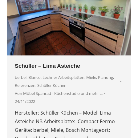
Schüller – Lima Asteiche
berbel
,
Blanco
,
Lechner Arbeitsplatten
,
Miele
,
Planung
,
Referenzen
,
Schüller Küchen
Von
Möbel Spanrad - Küchenstudio und mehr ...
24/11/2022
Hersteller: Schüller Küchen – Modell Lima
Asteiche NB Arbeitsplatte: Compact Fermo
Geräte: berbel, Miele, Bosch Montageort: