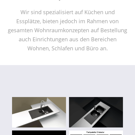
Wir sind spezialisiert auf Küchen und
Essplätze, bieten jedoch im Rahmen von
gesamten Wohnraumkonzepten auf Bestellung
auch Einrichtungen aus den Bereichen
Wohnen, Schlafen und Büro an.